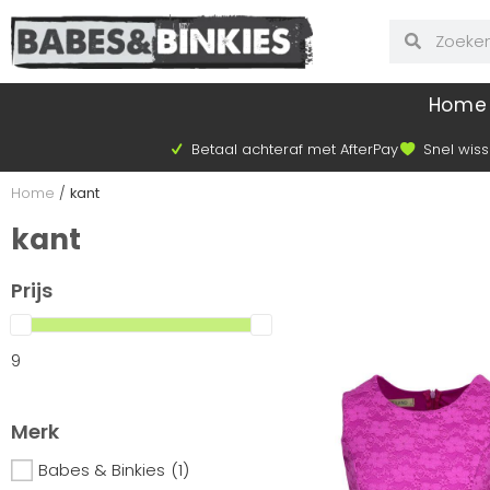
Home
Betaal achteraf met AfterPay
Snel wiss
Home
/
kant
kant
Prijs
9
Merk
Babes & Binkies
(1)