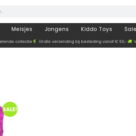
Meisjes
Jongens
Kiddo Toys
Sal
elende collectie
Gratis verzending bij besteding vanaf € 50,-
V
SALE!