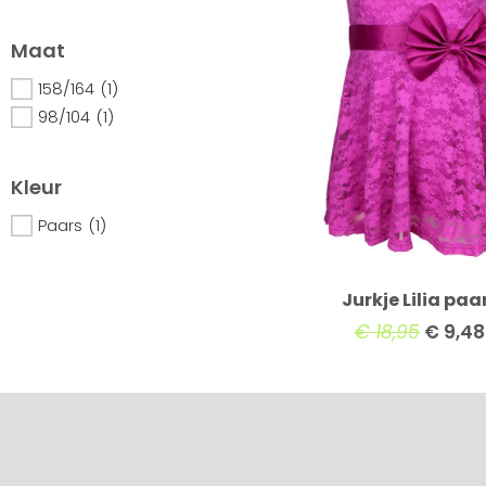
Maat
158/164
(1)
98/104
(1)
Kleur
Paars
(1)
Jurkje Lilia paa
€
18,95
€
9,48