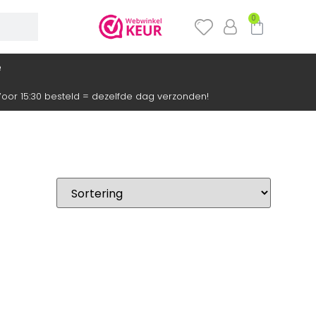
0
e
oor 15:30 besteld = dezelfde dag verzonden!