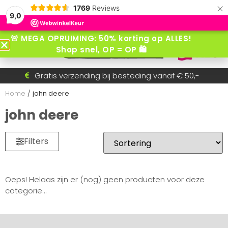
×
1769
Reviews
9,0
🚨 MEGA OPRUIMING: 50% korting op ALLES!
Shop snel, OP = OP 🛍️
Voor 15:30 besteld = dezelfde dag verzonden!
Gratis verzending bij besteding vanaf € 50,-
Betaal achteraf met AfterPay
Snel wisselende collectie
Home
/
john deere
john deere
Filters
Oeps! Helaas zijn er (nog) geen producten voor deze
categorie...