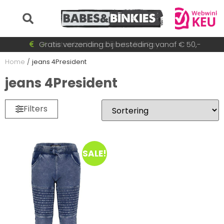
Voor 15:30 besteld = dezelfde dag verzonden!
Gratis verzending bij besteding vanaf € 50,-
Betaal achteraf met AfterPay
Snel wisselende collectie
Home
/
jeans 4President
jeans 4President
Filters
SALE!