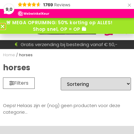
×
1769
Reviews
9,0
🚨 MEGA OPRUIMING: 50% korting op ALLES!
Shop snel, OP = OP 🛍️
Voor 15:30 besteld = dezelfde dag verzonden!
Gratis verzending bij besteding vanaf € 50,-
Betaal achteraf met AfterPay
Snel wisselende collectie
Home
/
horses
horses
Filters
Oeps! Helaas zijn er (nog) geen producten voor deze
categorie...