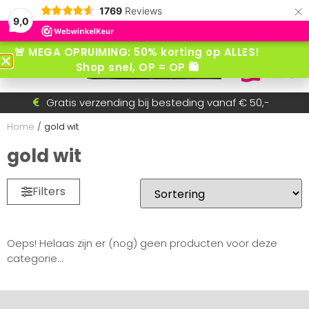
×
1769
Reviews
9,0
🚨 MEGA OPRUIMING: 50% korting op ALLES!
Shop snel, OP = OP 🛍️
Gratis verzending bij besteding vanaf € 50,-
Voor 15:30 besteld = dezelfde dag verzonden!
Betaal achteraf met AfterPay
Snel wisselende collectie
Home
/
gold wit
gold wit
Filters
Oeps! Helaas zijn er (nog) geen producten voor deze
categorie...