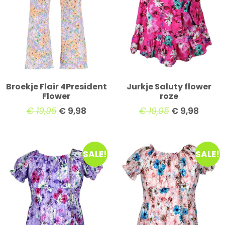
Broekje Flair 4President
Jurkje Saluty flower
Flower
roze
€
19,95
€
9,98
€
19,95
€
9,98
SALE!
SALE!