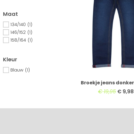
Maat
134/140
(1)
146/152
(1)
158/164
(1)
Kleur
Blauw
(1)
Broekje jeans donke
€
19,95
€
9,98