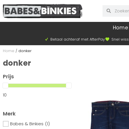
Home
Betaal achteraf met AfterPay
Snel wiss
Home
/
donker
donker
Prijs
10
Merk
Babes & Binkies
(1)