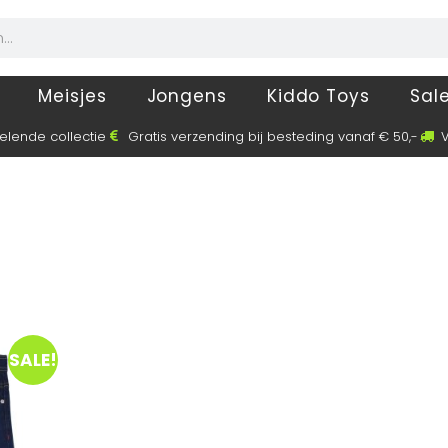
Meisjes
Jongens
Kiddo Toys
Sal
elende collectie
Gratis verzending bij besteding vanaf € 50,-
V
SALE!