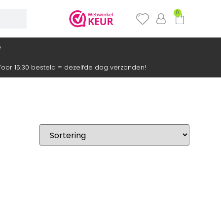
0
e
oor 15:30 besteld = dezelfde dag verzonden!