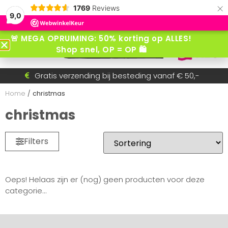
×
1769
Reviews
9,0
🚨 MEGA OPRUIMING: 50% korting op ALLES!
Shop snel, OP = OP 🛍️
Voor 15:30 besteld = dezelfde dag verzonden!
Gratis verzending bij besteding vanaf € 50,-
Betaal achteraf met AfterPay
Snel wisselende collectie
Home
/
christmas
christmas
Filters
Oeps! Helaas zijn er (nog) geen producten voor deze
categorie...