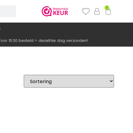
0
e
oor 15:30 besteld = dezelfde dag verzonden!