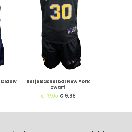
s blauw
Setje Basketbal New York
zwart
€
19,95
€
9,98