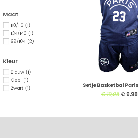
Maat
110/116
(1)
134/140
(1)
98/104
(2)
Kleur
Blauw
(1)
Geel
(1)
Setje Basketbal Pari
Zwart
(1)
€
19,95
€
9,98