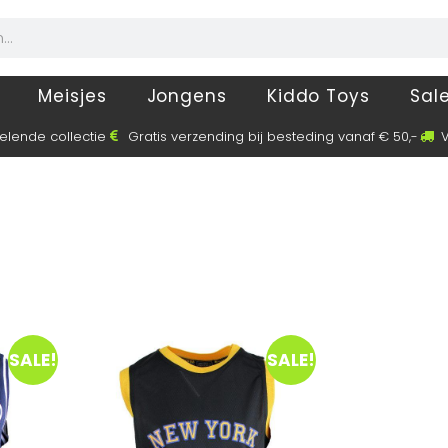
Meisjes
Jongens
Kiddo Toys
Sal
elende collectie
Gratis verzending bij besteding vanaf € 50,-
V
SALE!
SALE!