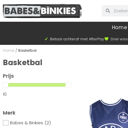
Home
Betaal achteraf met AfterPay
Snel wiss
Home
/
Basketbal
Basketbal
Prijs
10
Merk
Babes & Binkies
(2)