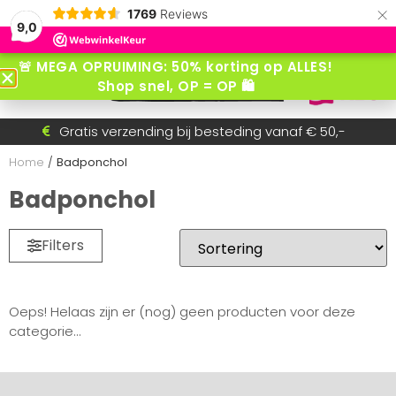
×
1769
Reviews
9,0
🚨 MEGA OPRUIMING: 50% korting op ALLES!
Shop snel, OP = OP 🛍️
Gratis verzending bij besteding vanaf € 50,-
Voor 15:30 besteld = dezelfde dag verzonden!
Betaal achteraf met AfterPay
Snel wisselende collectie
Home
/
Badponchol
Badponchol
Filters
Oeps! Helaas zijn er (nog) geen producten voor deze
categorie...