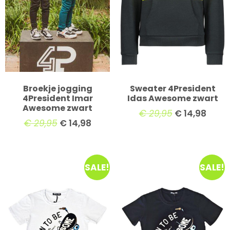
Broekje jogging
Sweater 4President
4President Imar
Idas Awesome zwart
Awesome zwart
€
29,95
€
14,98
€
29,95
€
14,98
SALE!
SALE!