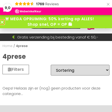
×
1769
Reviews
9,0
🚨 MEGA OPRUIMING: 50% korting op ALLES!
Shop snel, OP = OP 🛍️
Voor 15:30 besteld = dezelfde dag verzonden!
Gratis verzending bij besteding vanaf € 50,-
Betaal achteraf met AfterPay
Snel wisselende collectie
Home
/
4prese
4prese
Filters
Oeps! Helaas zijn er (nog) geen producten voor deze
categorie...