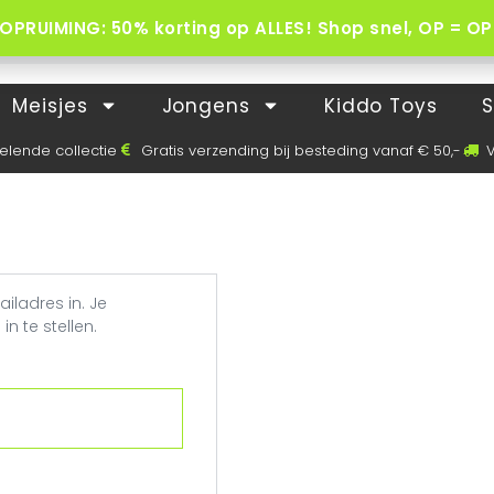
OPRUIMING: 50% korting op ALLES! Shop snel, OP = OP 
Meisjes
Jongens
Kiddo Toys
S
elende collectie
Gratis verzending bij besteding vanaf € 50,-
V
ladres in. Je
n te stellen.