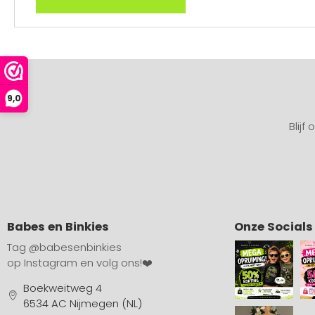
9,0
Blijf
Babes en Binkies
Onze Socials
Tag
@babesenbinkies
op Instagram en volg ons!❤️
Boekweitweg 4
6534 AC Nijmegen (NL)