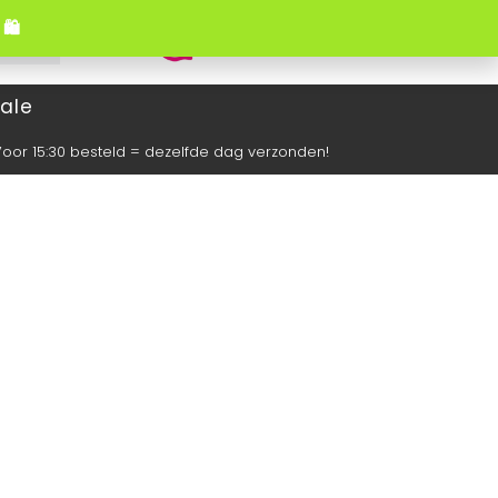
🛍️
0
ale
oor 15:30 besteld = dezelfde dag verzonden!